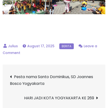
August 17, 2025
Leave a
on
Comment
Semarak
Peringatan
Post
HUT
Pesta nama Santo Dominikus, SD Joannes
RI
Bosco Yogyakarta
navigation
ke-
80
HARI JADI KOTA YOGYAKARTA KE 269
di
SD