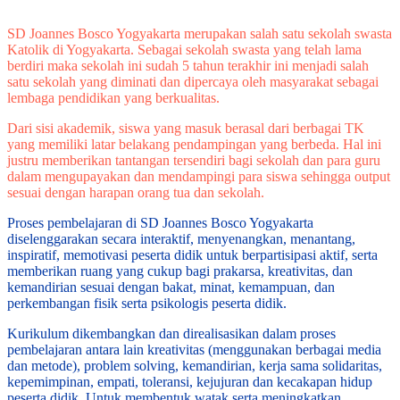
SD Joannes Bosco Yogyakarta merupakan salah satu sekolah swasta
Katolik di Yogyakarta. Sebagai sekolah swasta yang telah lama
berdiri maka sekolah ini sudah 5 tahun terakhir ini menjadi salah
satu sekolah yang diminati dan dipercaya oleh masyarakat sebagai
lembaga pendidikan yang berkualitas.
Dari sisi akademik, siswa yang masuk berasal dari berbagai TK
yang memiliki latar belakang pendampingan yang berbeda. Hal ini
justru memberikan tantangan tersendiri bagi sekolah dan para guru
dalam mengupayakan dan mendampingi para siswa sehingga output
sesuai dengan harapan orang tua dan sekolah.
Proses pembelajaran di SD Joannes Bosco Yogyakarta
diselenggarakan secara interaktif, menyenangkan, menantang,
inspiratif, memotivasi peserta didik untuk berpartisipasi aktif, serta
memberikan ruang yang cukup bagi prakarsa, kreativitas, dan
kemandirian sesuai dengan bakat, minat, kemampuan, dan
perkembangan fisik serta psikologis peserta didik.
Kurikulum dikembangkan dan direalisasikan dalam proses
pembelajaran antara lain kreativitas (menggunakan berbagai media
dan metode), problem solving, kemandirian, kerja sama solidaritas,
kepemimpinan, empati, toleransi, kejujuran dan kecakapan hidup
peserta didik. Untuk membentuk watak serta meningkatkan