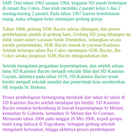
SMP. Dari tahun 1962 sampai 1964, kegiatan SD masih bertempat
di rumah Ibu Cokro. Dan telah memiliki 2 paralel kelas 1 dan 2
masing-masing 2 paralel. Pada tahun 1967 karena keterbatasan
ruang, maka sebagian kelas meminjam gedung gereja.
Tahun 1968, gedung SDK Baciro selesai dibangun, dan proses
pembelajaran pindah di gedung baru. Gedung SD yang dibangun itu
milik suster-suster yayasan Santo Dominikus, sedangkan secara
yuridis pemerintahan, SDK Baciro masuk di yayasan Kanisius.
Setelah beberapa tahun Ibu Cokro memimpin SDK Baciro, Ibu
Cokro selaku pimpinan SDK Baciro mengundurkan diri.
Setelah mengalami pergantian kepemimpinan, dan setelah sekian
lama SD Kanisius Baciro menjadi sekolah filial dari SD Kanisius
Gayam, akhirnya pada tahun 1970, SD Kanisius Baciro resmi
berdiri menjadi sekolah mandiri dan pemerintah kota memberikan
SK kepada Sr. Barbara.
Proses pembelajaran berlangsung membaik dari tahun ke tahun di
SD Kanisius Baciro setelah mendapat ijin berdiri. SD Kanisius
Baciro semakin berkembang di bawah kepemimpinan Sr Melani,
kemudian Sr Gabriela, kemudian Sr Melani dan Sr Constan.
Memasuki tahun 2006 pada tanggal 26 Mei 2006, terjadi gempa
bumi yang dahsyat di Yogyakarta. Sebagian gedung sekolah
mengalami kerusakan, hingga akhirnya proses pembelajaran