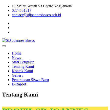
Skip
JI. Melati Wetan 53 Baciro Yogyakarta
to
0274561217
content
contact@sdjoannesbosco.sch.id
Yayasan Santo Dominikus Cabang Yogyakarta
SD Joannes Bosco
Home
News
Staff Pengajar
Tentang Kami
Kontak Kami
Gallery
Penerimaan Siswa Baru
E-Raport
Tentang Kami