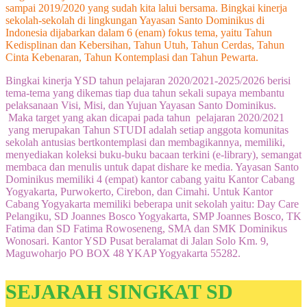
sampai 2019/2020 yang sudah kita lalui bersama. Bingkai kinerja
sekolah-sekolah di lingkungan Yayasan Santo Dominikus di
Indonesia dijabarkan dalam 6 (enam) fokus tema, yaitu Tahun
Kedisplinan dan Kebersihan, Tahun Utuh, Tahun Cerdas, Tahun
Cinta Kebenaran, Tahun Kontemplasi dan Tahun Pewarta.
Bingkai kinerja YSD tahun pelajaran 2020/2021-2025/2026 berisi
tema-tema yang dikemas tiap dua tahun sekali supaya membantu
pelaksanaan Visi, Misi, dan Yujuan Yayasan Santo Dominikus.
Maka target yang akan dicapai pada tahun pelajaran 2020/2021
yang merupakan Tahun STUDI adalah setiap anggota komunitas
sekolah antusias bertkontemplasi dan membagikannya, memiliki,
menyediakan koleksi buku-buku bacaan terkini (e-library), semangat
membaca dan menulis untuk dapat dishare ke media. Yayasan Santo
Dominikus memiliki 4 (empat) kantor cabang yaitu Kantor Cabang
Yogyakarta, Purwokerto, Cirebon, dan Cimahi. Untuk Kantor
Cabang Yogyakarta memiliki beberapa unit sekolah yaitu: Day Care
Pelangiku, SD Joannes Bosco Yogyakarta, SMP Joannes Bosco, TK
Fatima dan SD Fatima Rowoseneng, SMA dan SMK Dominikus
Wonosari. Kantor YSD Pusat beralamat di Jalan Solo Km. 9,
Maguwoharjo PO BOX 48 YKAP Yogyakarta 55282.
SEJARAH SINGKAT SD