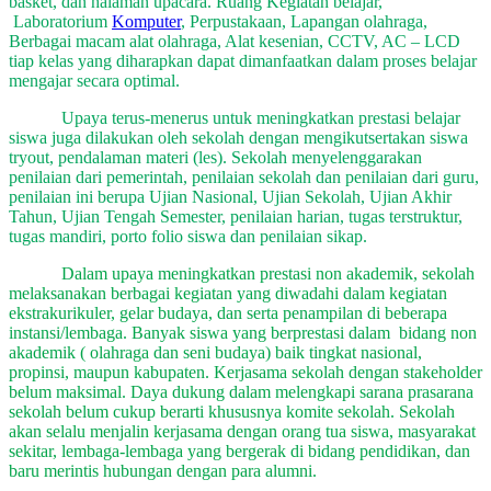
basket, dan halaman upacara. Ruang Kegiatan belajar,
Laboratorium
Komputer
, Perpustakaan, Lapangan olahraga,
Berbagai macam alat olahraga, Alat kesenian, CCTV, AC – LCD
tiap kelas yang diharapkan dapat dimanfaatkan dalam proses belajar
mengajar secara optimal.
Upaya terus-menerus untuk meningkatkan prestasi belajar
siswa juga dilakukan oleh sekolah dengan mengikutsertakan siswa
tryout, pendalaman materi (les). Sekolah menyelenggarakan
penilaian dari pemerintah, penilaian sekolah dan penilaian dari guru,
penilaian ini berupa Ujian Nasional, Ujian Sekolah, Ujian Akhir
Tahun, Ujian Tengah Semester, penilaian harian, tugas terstruktur,
tugas mandiri, porto folio siswa dan penilaian sikap.
Dalam upaya meningkatkan prestasi non akademik, sekolah
melaksanakan berbagai kegiatan yang diwadahi dalam kegiatan
ekstrakurikuler, gelar budaya, dan serta penampilan di beberapa
instansi/lembaga. Banyak siswa yang berprestasi dalam bidang non
akademik ( olahraga dan seni budaya) baik tingkat nasional,
propinsi, maupun kabupaten. Kerjasama sekolah dengan stakeholder
belum maksimal. Daya dukung dalam melengkapi sarana prasarana
sekolah belum cukup berarti khususnya komite sekolah. Sekolah
akan selalu menjalin kerjasama dengan orang tua siswa, masyarakat
sekitar, lembaga-lembaga yang bergerak di bidang pendidikan, dan
baru merintis hubungan dengan para alumni.