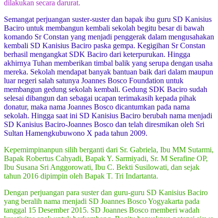
dilakukan secara darurat.
Semangat perjuangan suster-suster dan bapak ibu guru SD Kanisius
Baciro untuk membangun kembali sekolah begitu besar di bawah
komando Sr Constan yang menjadi penggerak dalam mengusahakan
kembali SD Kanisius Baciro paska gempa. Kegigihan Sr Constan
berhasil mengangkat SDK Baciro dari keterpurukan. Hingga
akhirnya Tuhan memberikan timbal balik yang serupa dengan usaha
mereka. Sekolah mendapat banyak bantuan baik dari dalam maupun
luar negeri salah satunya Joannes Bosco Foundation untuk
membangun gedung sekolah kembali. Gedung SDK Baciro sudah
selesai dibangun dan sebagai ucapan terimakasih kepada pihak
donatur, maka nama Joannes Bosco dicantumkan pada nama
sekolah. Hingga saat ini SD Kanisius Baciro berubah nama menjadi
SD Kanisius Baciro-Joannes Bosco dan telah diresmikan oleh Sri
Sultan Hamengkubuwono X pada tahun 2009.
Kepemimpinanpun silih berganti dari Sr. Gabriela, Ibu MM Sutarmi,
Bapak Robertus Cahyadi, Bapak Y. Sarmiyadi, Sr. M Serafine OP,
Ibu Susana Sri Anggorowati, Ibu C. Bekti Susilowati, dan sejak
tahun 2016 dipimpin oleh Bapak T. Tri Indartanta.
Dengan perjuangan para suster dan guru-guru SD Kanisius Baciro
yang beralih nama menjadi SD Joannes Bosco Yogyakarta pada
tanggal 15 Desember 2015. SD Joannes Bosco memberi wadah