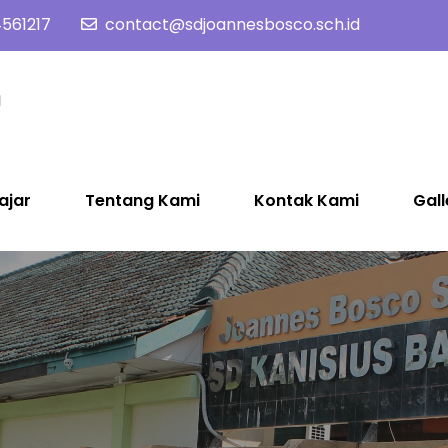
561217
contact@sdjoannesbosco.sch.id
SD Joannes Bosco
Yayasan Santo Dominikus Cabang Yogyakarta
ajar
Tentang Kami
Kontak Kami
Gall