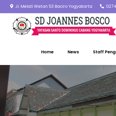
Skip
JI. Melati Wetan 53 Baciro Yogyakarta
0274
to
content
Home
News
Staff Peng