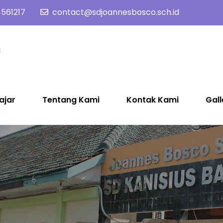
561217
contact@sdjoannesbosco.sch.id
SD Joannes Bosco
Yayasan Santo Dominikus Cabang Yogyakarta
ajar
Tentang Kami
Kontak Kami
Gall