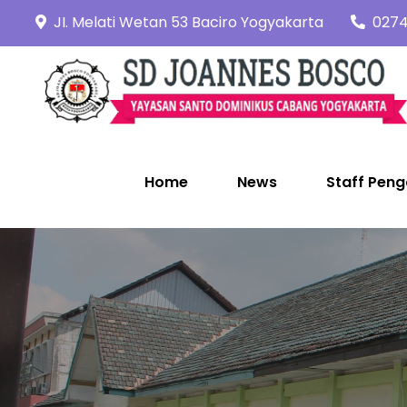
Skip
JI. Melati Wetan 53 Baciro Yogyakarta
0274
to
content
Home
News
Staff Peng