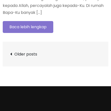
kepada Allah, percayalah juga kepada-Ku. Di rumah
Bapa-Ku banyak […]
Baca lebih lengkap
Posts
Older posts
navigation