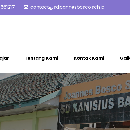
561217
contact@sdjoannesbosco.sch.id
SD Joannes Bosco
Yayasan Santo Dominikus Cabang Yogyakarta
ajar
Tentang Kami
Kontak Kami
Gall