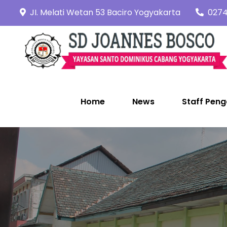
Skip
JI. Melati Wetan 53 Baciro Yogyakarta
0274
to
content
Home
News
Staff Peng