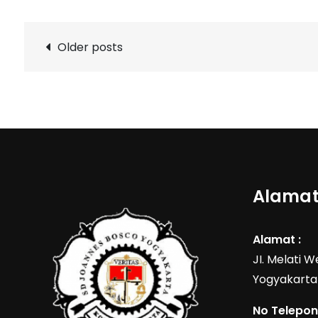
Posts
Older posts
navigation
Alamat
Alamat :
JI. Melati 
Yogyakarta
No Telepon 