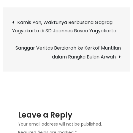
Workshop
Komunikasi
Post
&
Kamis Pon, Waktunya Berbusana Gagrag
Branding:
Yogyakarta di SD Joannes Bosco Yogyakarta
navigation
Kolaborasi
SD
Sanggar Veritas Berziarah ke Kerkof Muntilan
Joannes
dalam Rangka Bulan Arwah
Bosco
Yogyakarta
dan
UAJY
Leave a Reply
Your email address will not be published.
Required fields are marked
*