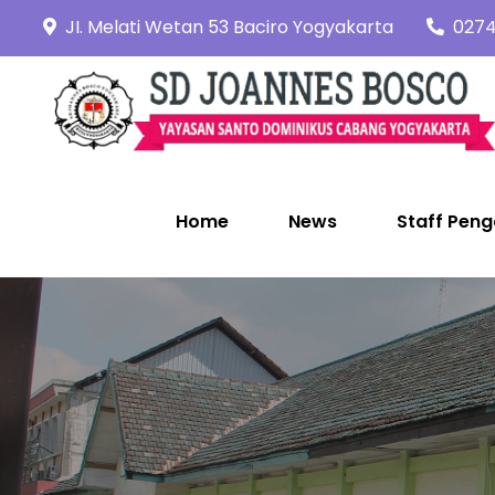
Skip
JI. Melati Wetan 53 Baciro Yogyakarta
0274
to
content
Home
News
Staff Peng