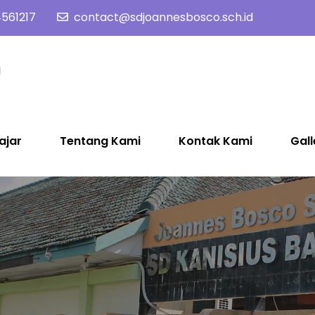
561217
contact@sdjoannesbosco.sch.id
SD Joannes Bosco
Yayasan Santo Dominikus Cabang Yogyakarta
ajar
Tentang Kami
Kontak Kami
Gall