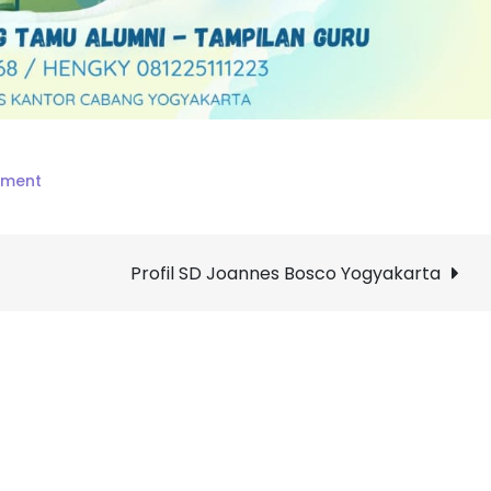
on
mment
Tutup
Tahun
SD
Profil SD Joannes Bosco Yogyakarta
Joannes
Bosco
Yogyakarta
Tahun
Ajaran
2024/2025