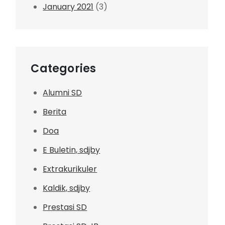
January 2021
(3)
Categories
Alumni SD
Berita
Doa
E Buletin, sdjby
Extrakurikuler
Kaldik, sdjby
Prestasi SD