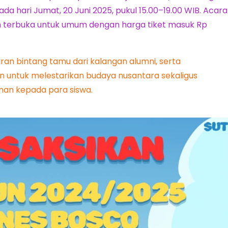
da hari Jumat, 20 Juni 2025, pukul 15.00–19.00 WIB. Acara
dan terbuka untuk umum dengan harga tiket masuk Rp
iran bintang tamu dari kalangan alumni, serta
uan untuk melestarikan budaya nusantara sekaligus
man kepada para siswa.