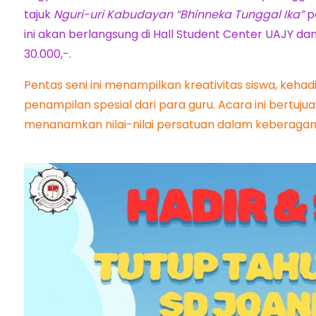
tajuk
Nguri-uri Kabudayan “Bhinneka Tunggal Ika”
pa
ini akan berlangsung di Hall Student Center UAJY 
30.000,-.
Pentas seni ini menampilkan kreativitas siswa, kehad
penampilan spesial dari para guru. Acara ini bertuj
menanamkan nilai-nilai persatuan dalam keberaga