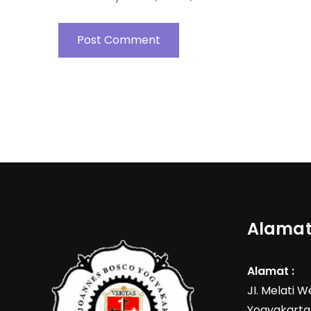
Alamat
Alamat :
JI. Melati 
Yogyakarta