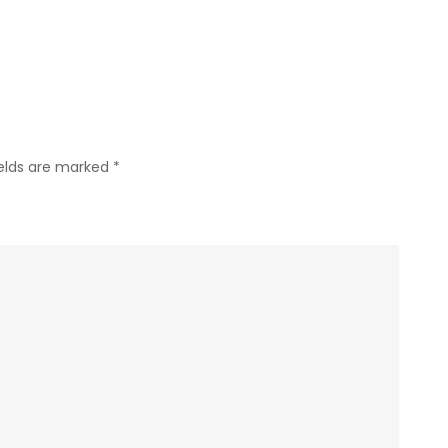
Yogyakarta
di
Berbagai
Ajang
ields are marked
*