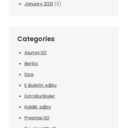
January 2021
(3)
Categories
Alumni SD
Berita
Doa
E Buletin, sdjby
Extrakurikuler
Kaldik, sdjby
Prestasi SD