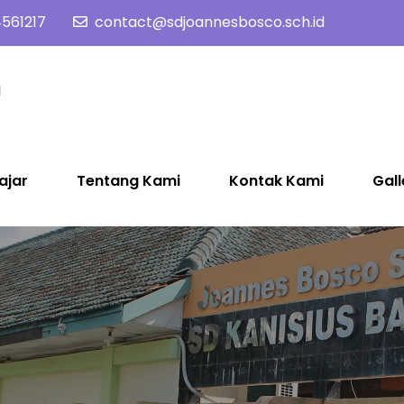
561217
contact@sdjoannesbosco.sch.id
SD Joannes Bosco
Yayasan Santo Dominikus Cabang Yogyakarta
ajar
Tentang Kami
Kontak Kami
Gall