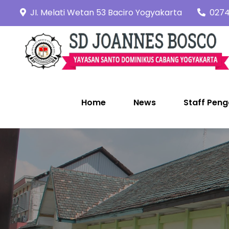
Skip
JI. Melati Wetan 53 Baciro Yogyakarta
0274
to
content
Home
News
Staff Peng