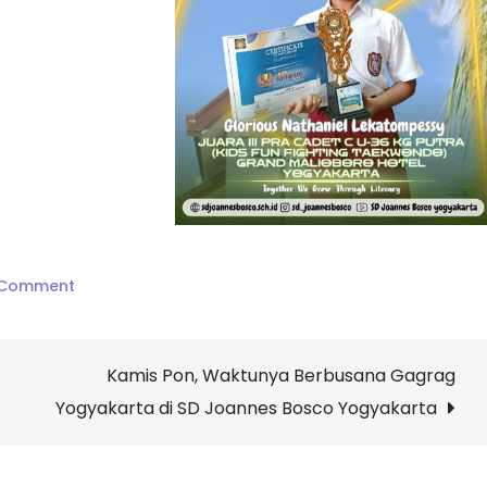
on
 Comment
Prestasi
Gemilang
Kamis Pon, Waktunya Berbusana Gagrag
Siswa
SD
Yogyakarta di SD Joannes Bosco Yogyakarta
Joannes
Bosco