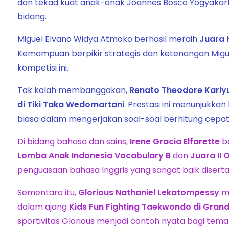
dan tekad kuat anak-anak Joannes Bosco Yogyakart
bidang.
Miguel Elvano Widya Atmoko berhasil meraih
Juara 
Kemampuan berpikir strategis dan ketenangan Migue
kompetisi ini.
Tak kalah membanggakan,
Renato Theodore Karly
di Tiki Taka Wedomartani
. Prestasi ini menunjukka
biasa dalam mengerjakan soal-soal berhitung cepat
Di bidang bahasa dan sains,
Irene Gracia Elfarette
be
Lomba Anak Indonesia Vocabulary B
dan
Juara II 
penguasaan bahasa Inggris yang sangat baik diser
Sementara itu,
Glorious Nathaniel Lekatompessy
m
dalam ajang
Kids Fun Fighting Taekwondo di Gran
sportivitas Glorious menjadi contoh nyata bagi te