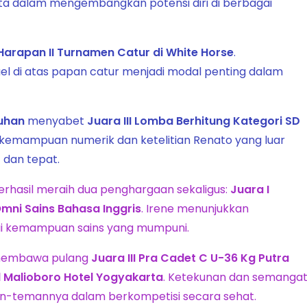
a dalam mengembangkan potensi diri di berbagai
Harapan II Turnamen Catur di White Horse
.
l di atas papan catur menjadi modal penting dalam
uhan
menyabet
Juara III Lomba Berhitung Kategori SD
n kemampuan numerik dan ketelitian Renato yang luar
 dan tepat.
rhasil meraih dua penghargaan sekaligus:
Juara I
Omni Sains Bahasa Inggris
. Irene menunjukkan
tai kemampuan sains yang mumpuni.
embawa pulang
Juara III Pra Cadet C U-36 Kg Putra
d Malioboro Hotel Yogyakarta
. Ketekunan dan semanga
man-temannya dalam berkompetisi secara sehat.