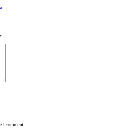
ta
*
me I comment.