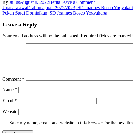
on
By
Julius
August 8, 2022
Berita
Leave a Comment
Post
Pesta
Upacara awal Tahun ajaran 2022/2023, SD Joannes Bosco Yogyakar
Nama
Pekan Studi Dominikan, SD Joannes Bosco Yogyakarta
navigation
Santo
Dominikus
Leave a Reply
Pelindung
Sekolah
Your email address will not be published.
Required fields are marked
Dominikan,
SD
Joannes
Bosco
Yogyakarta
Comment
*
Name
*
Email
*
Website
Save my name, email, and website in this browser for the next ti