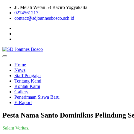
Skip
JI. Melati Wetan 53 Baciro Yogyakarta
to
0274561217
content
contact@sdjoannesbosco.sch.id
Yayasan Santo Dominikus Cabang Yogyakarta
SD Joannes Bosco
Home
News
Staff Pengajar
Tentang Kami
Kontak Kami
Gallery
Penerimaan Siswa Baru
E-Raport
Pesta Nama Santo Dominikus Pelindung S
Salam Veritas,