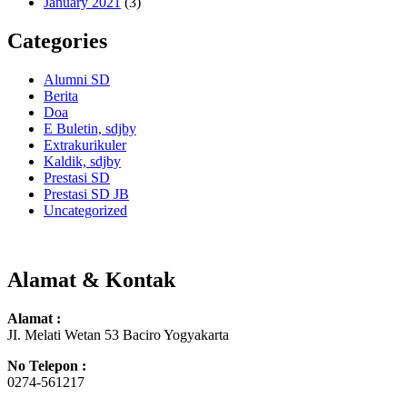
January 2021
(3)
Categories
Alumni SD
Berita
Doa
E Buletin, sdjby
Extrakurikuler
Kaldik, sdjby
Prestasi SD
Prestasi SD JB
Uncategorized
Alamat & Kontak
Alamat :
JI. Melati Wetan 53 Baciro Yogyakarta
No Telepon :
0274-561217