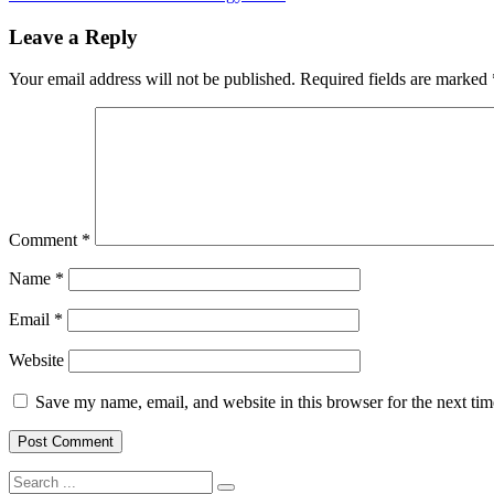
navigation
Dan
Tutup
Leave a Reply
Tahun,
SD
Your email address will not be published.
Required fields are marked
Joannes
Bosco
Yogyakarta
Comment
*
Name
*
Email
*
Website
Save my name, email, and website in this browser for the next ti
Search