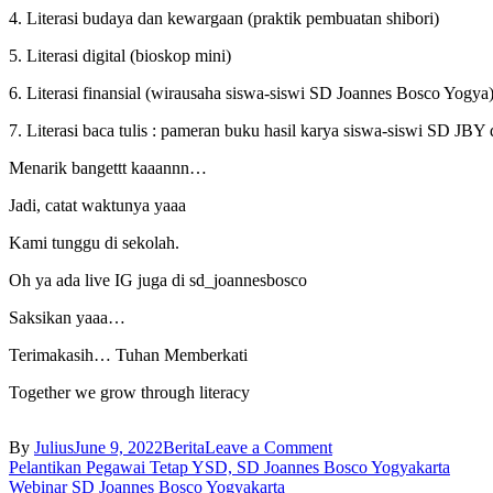
4. Literasi budaya dan kewargaan (praktik pembuatan shibori)
5. Literasi digital (bioskop mini)
6. Literasi finansial (wirausaha siswa-siswi SD Joannes Bosco Yogya
7. Literasi baca tulis : pameran buku hasil karya siswa-siswi SD JB
Menarik bangettt kaaannn…
Jadi, catat waktunya yaaa
Kami tunggu di sekolah.
Oh ya ada live IG juga di sd_joannesbosco
Saksikan yaaa…
Terimakasih… Tuhan Memberkati
Together we grow through literacy
on
By
Julius
June 9, 2022
Berita
Leave a Comment
Post
Gebyar
Pelantikan Pegawai Tetap YSD, SD Joannes Bosco Yogyakarta
Literasi
Webinar SD Joannes Bosco Yogyakarta