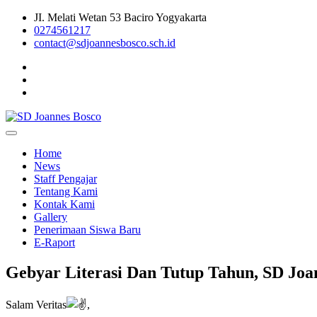
Skip
JI. Melati Wetan 53 Baciro Yogyakarta
to
0274561217
content
contact@sdjoannesbosco.sch.id
Yayasan Santo Dominikus Cabang Yogyakarta
SD Joannes Bosco
Home
News
Staff Pengajar
Tentang Kami
Kontak Kami
Gallery
Penerimaan Siswa Baru
E-Raport
Gebyar Literasi Dan Tutup Tahun, SD Joa
Salam Veritas
,