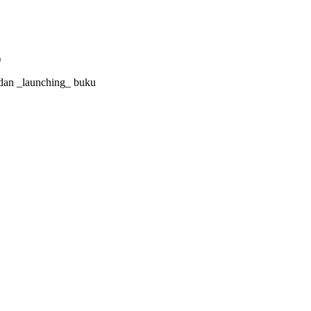
)
Y dan _launching_ buku