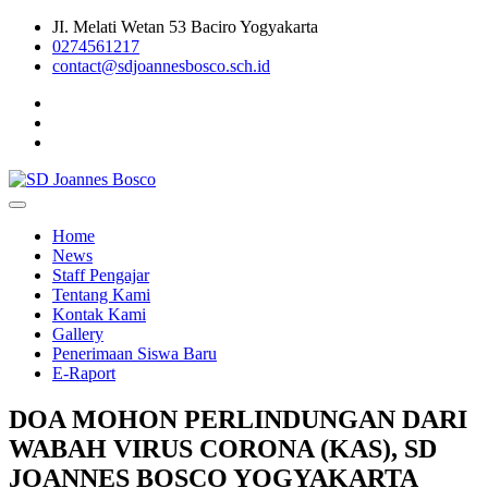
Skip
JI. Melati Wetan 53 Baciro Yogyakarta
to
0274561217
content
contact@sdjoannesbosco.sch.id
Yayasan Santo Dominikus Cabang Yogyakarta
SD Joannes Bosco
Home
News
Staff Pengajar
Tentang Kami
Kontak Kami
Gallery
Penerimaan Siswa Baru
E-Raport
DOA MOHON PERLINDUNGAN DARI
WABAH VIRUS CORONA (KAS), SD
JOANNES BOSCO YOGYAKARTA