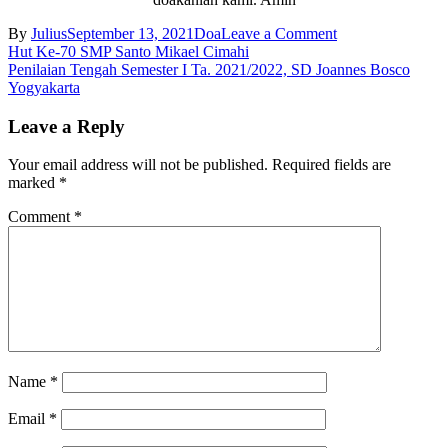
on
By
Julius
September 13, 2021
Doa
Leave a Comment
Post
DOA
Hut Ke-70 SMP Santo Mikael Cimahi
MOHON
Penilaian Tengah Semester I Ta. 2021/2022, SD Joannes Bosco
navigation
PERLINDUNG
Yogyakarta
DARI
WABAH
Leave a Reply
VIRUS
CORONA
Your email address will not be published.
Required fields are
(KAS),
marked
*
SD
JOANNES
Comment
*
BOSCO
YOGYAKART
Name
*
Email
*