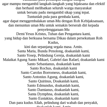
agar mampu mengambil langkah-langkah yang bijaksana dan efektif
dan berhasil melibatkan seluruh warga masyarakat
untuk bersatu padu mengambil sikap yang tepat.
Tuntunlah pula para gembala kami,
agar dapat menggembalakan umat-Mu dengan Roh Kebijaksanaan,
dan menuntun umat-Mu untuk semakin berserah diri kepada
penyelenggaraan-Mu
Demi Yesus Kristus, Tuhan dan Pengantara kami,
yang hidup dan berkuasa bersama Dikau dalam persekutuan Roh
Kudus,
kini dan sepanjang segala masa. Amin.
Santa Maria, Bunda Penolong, doakanlah kami,
Santo Yosep, Pelindung Gereja, doakanlah kami
Malaikat Agung Santo Mikael, Gabriel dan Rafael, doakanlah kami
Santo Sebastianus, doakanlah kami
Santo Rochus, doakanlah kami
Santo Carolus Borromeus, doakanlah kami,
Santo Antonius Agung, doakanlah kami,
Santo Quirinus, Doakanlah kami,
Santo Edmundus, doakanlah kami,
Santo Damianus, doakanlah kami,
Santa Dymphna, doakanlah kami,
Santo Eustakius, doakanlah kami
Dan para kudus Allah, pelindung dari wabah dan penyakit,
doakanlah kami. Amin