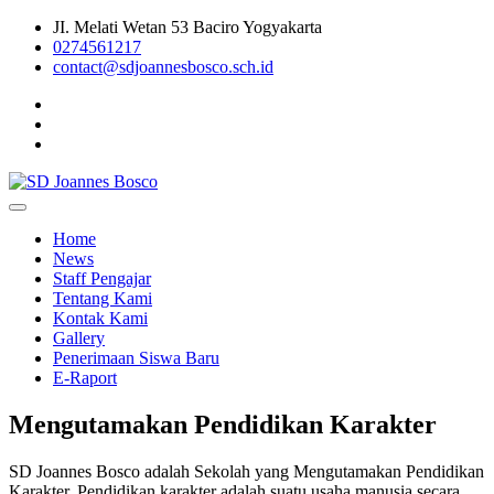
Skip
JI. Melati Wetan 53 Baciro Yogyakarta
to
0274561217
content
contact@sdjoannesbosco.sch.id
Yayasan Santo Dominikus Cabang Yogyakarta
SD Joannes Bosco
Home
News
Staff Pengajar
Tentang Kami
Kontak Kami
Gallery
Penerimaan Siswa Baru
E-Raport
Mengutamakan Pendidikan Karakter
SD Joannes Bosco adalah Sekolah yang Mengutamakan Pendidikan
Karakter. Pendidikan karakter adalah suatu usaha manusia secara